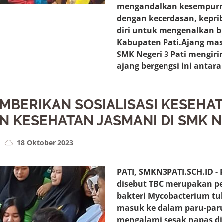
mengandalkan kesempurnaa
dengan kecerdasan, kepr
diri untuk mengenalkan bu
Kabupaten Pati.Ajang mas
SMK Negeri 3 Pati mengir
ajang bergengsi ini antar
EMBERIKAN SOSIALISASI KESEHA
KESEHATAN JASMANI DI SMK N 3
18 Oktober 2023
PATI, SMKN3PATI.SCH.ID - 
disebut TBC merupakan pe
bakteri Mycobacterium tub
masuk ke dalam paru-par
mengalami sesak napas di