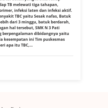
idap TB melewati tiga tahapan,
rimer, infeksi laten dan infeksi aktif.
nyakit TBC yaitu Sesak nafas, Batuk
ebih dari 3 minggu, batuk berdarah,
gan hal tersebut, SMK N 3 Pati
g berpengalaman dibidangnya yaitu
ada kesempatan ini Tim puskesmas
ri apa itu TBC,…