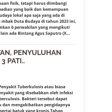
n fisik, tetapi harus diimbangi
ibadian yang baik dan kemampuan
daya lokal apa saja yang ada di
 mbak Duta Budaya di tahun 2023 ini,
imkan 6 perwakilan yang mengikuti
a lain ada Bintang Agus Saputro (X…
TAN, PENYULUHAN
 PATI..
Penyakit Tuberkulosis atau biasa
nyakit yang disebabkan oleh infeksi
erculosis. Bakteri tersebut dapat
u dan mengakibatkan pengidapnya
sertai batuk yang kronis.Tahap