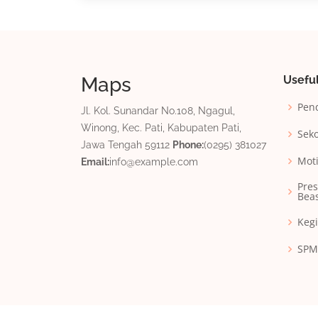
Maps
Useful
Pen
Jl. Kol. Sunandar No.108, Ngagul,
Winong, Kec. Pati, Kabupaten Pati,
Sek
Jawa Tengah 59112
Phone:
(0295) 381027
Moti
Email:
info@example.com
Pres
Bea
Keg
SPM