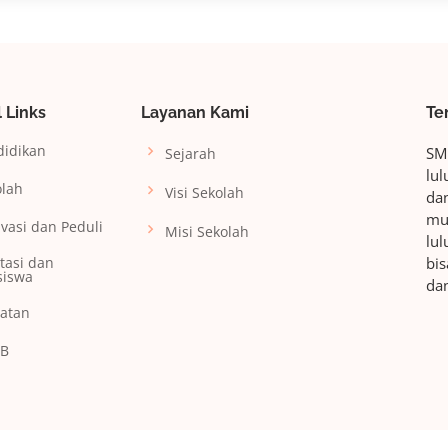
 Links
Layanan Kami
Te
didikan
SM
Sejarah
lu
olah
Visi Sekolah
da
mud
vasi dan Peduli
Misi Sekolah
lul
tasi dan
bis
siswa
dan
iatan
B